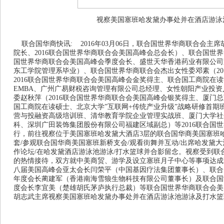
视察美国塞班哈发黛办事处并在酒店游泳
联合国华商快讯: 2016年03月06日，联合国世界华商联合会主
院长、2016联合国世界华商联合会美国高峰会总会长）、联合国世界
国世界华商联合会美国高峰会季度会长、盛世天华香港药业有限公司
东工学院管理系毕业）、联合国世界华商联合会杰出女性委邓素（20
2016联合国世界华商联合会美国高峰会金奖得主、联合国工商院在
EMBA、广州广易财税咨询管理有限公司总经理、女性朝阳产业投
委赵秋萍（2016联合国世界华商联合会美国高峰会银奖得主、厦门
国工商院在读硕士、北京大学”互联网+传统产业升级”战略研修首期
营与投融资高级培训班、清华教育学院企业管理实战班、厦门大学社
科、深圳广田装饰集团股份有限公司福建区域副总）等2016联合国
行，前往视察位于美国塞班哈发黛大酒店3层的联合国华商美国塞班
套/参观联合国华商美国塞班新桥支会/观看街舞并互动/出席哈发黛
作论坛/在哈发黛酒店游泳池游泳/打水篮球并合影留念。视察受到
的热情接待，双方就中美商贸、游学及设立塞班月子中心等事项达成
八届美国高峰会亚太会长闫荣平（中国基因疗法集团董事长）、联合
年度会长蔺建军（香港南海雪狼生物科技有限公司董事长）及联合国
度会长李宜美（楚雄胡氏茅庐执行总裁）等联合国世界华商联合会美
胡志武主席视察美国塞班哈发黛办事处并在酒店游泳池游泳及打水篮