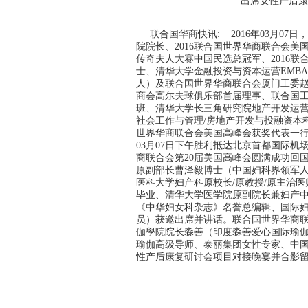
出席女性产后康
联合国华商快讯: 2016年03月07
院院长、2016联合国世界华商联合会美
传奇夫人大赛中国民选总冠军、2016
士、清华大学金融投资与资本运营EMB
人）及联合国世界华商联合会厦门工委赵
商会高尔夫球俱乐部首届理事、联合国工
班、清华大学长三角研究院地产开发运
社会工作与管理/房地产开发与投融资本
世界华商联合会美国高峰会获奖代表一行
03月07日下午胜利抵达北京首都国际机
商联合会第20届美国高峰会圆满成功回
原副部长曹泽毅博士（中国妇科界领军
医科大学妇产科原校长/原教授/原主治
毕业、清华大学医学院原副院长兼妇产中
《中华妇女科杂志》名誉总编辑、国际
员）获邀出席并讲话。联合国世界华商
伽學院院长淼善（印度淼善爱心国际瑜
瑜伽高级导师、泰丽集团女性专家、中
性产后康复研讨会项目对接晚宴并合影