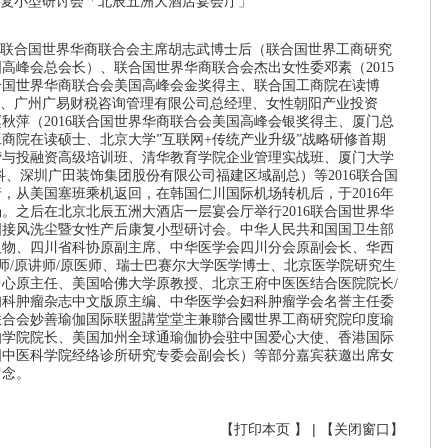
复小型研讨会「北辰五洲大酒店宴会厅」
日，联合国世界华商联合会主席胡志武博士后（联合国世界工商研究
国高峰会总会长）、联合国世界华商联合会杰出女性委邓素（2015
联合国世界华商联合会美国高峰会金奖得主、联合国工商院在读博
A、广州广易财税咨询管理有限公司总经理、女性朝阳产业投资
秋萍（2016联合国世界华商联合会美国高峰会银奖得主、厦门总
商院在读硕士、北京大学”互联网+传统产业升级”战略研修首期
营与投融资高级培训班、清华教育学院企业管理实战班、厦门大学
科、深圳广田装饰集团股份有限公司福建区域副总）等2016联合国
，从美国塞班乘机返回，在韩国仁川国际机场转机后，于2016年
场。之后在北京北辰五洲大酒店一层宴会厅举行2016联合国世界华
国接风洗尘暨女性产后康复小型研讨会。中华人民共和国国卫生部
人物、四川省科协原副主席、中华医学会四川分会原副会长、华西
医师/原讲师/原医师、瑞士巴赛尔大学医学博士、北京医学院研究生
心原主任、美国哈佛大学原教授、北京王府中医医结合医院院长/
妇科肿瘤杂志中文版原主编、中华医学会妇科肿瘤学会名誉主任委
联合会妙善瑜伽国际联盟講堂堂主兼聯合國世界工商研究院印度瑜
伽学院院长、美国加州全球通瑜伽协会驻中国爱心大使、香港国际
国中医科学院经络诊所研究专委会副会长）等部分嘉宾获邀出席女
留念。
【
打印本页
】 | 【
关闭窗口
】